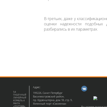
В-третьих, даже у классификацион
оценки надежности подобных 
разбирались в их параметрах.
Адрес:
54-
199226, Санкт-Петербург
ПУШЕЧНЫЙ
Василеостровский район,
ЛИНЕЙНЫЙ
пр. Крузенштерна, дом 18, стр. 9,
КОРАБЛЬ 4
РАНГА.
Яхтенный порт «Смоленка»
«ПОЛТАВА»,
Вы можете подписат