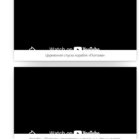
Церемония спуска корабля «Полтава»
Корабль «Полтава» подготовка к спуску и к «Ночи музеев»