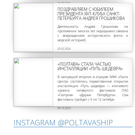
26.07.2026
ПОЗДРАВЛЯЕМ С ЮБИЛЕЕМ
ПРЕЗИДЕНТА ЯХТ-КЛУБА САНКТ-
ПЕТЕРБУРГА АНДРЕЯ ГРОШИКОВА
Деятельность Андрея Грошикова на
протяжении многих лет неразрывно связана
с возрождением исторического флота и
морской историей.
03.02.2026
«ПОЛТАВА» СТАЛА ЧАСТЬЮ
ИНСТАЛЛЯЦИИ «ПУТЬ ШЕДЕВРА»
В минувший вторник в атриуме МФК «Лахта
Центр» состоялось торжественное открытие
инсталляции «Путь шедевра» — ключевого
проекта четвёртого фестиваля ПАО
«Газпром» «Друзья Петербурга». Сам
фестиваль пройдет с 9 по 12 октября.
08.10.2025
INSTAGRAM @POLTAVASHIP