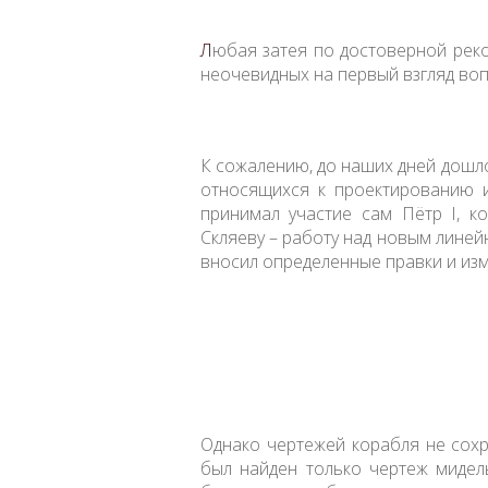
Л
юбая затея по достоверной рек
неочевидных на первый взгляд вопр
К сожалению, до наших дней дошло
относящихся к проектированию и
принимал участие сам Пётр I, 
Скляеву – работу над новым линей
вносил определенные правки и из
Однако чертежей корабля не сохр
был найден только чертеж мидел