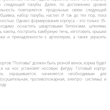
о следующей палубы. Далее, по достижению уровня
ельность повторяется: продольные связи следующей
бшивка, набор палубы, настил. И так до тех пор, пока
ностью. Однако формирование корпуса – это только 35-
ходимо оснастить швартовыми битенгами, шпилями,
ь каюты, построить камбузную печь, изготовить крышки
ки и принадлежности к артиллерии, а также украсить
портов "Полтавы" должен быть резной венок, корма будет
а на нос установят носовую фигуру. Готовый корпус
сти, окрашивается, начиняется необходимым для
осушительная, противопожарная, электро- системы) и
оду.