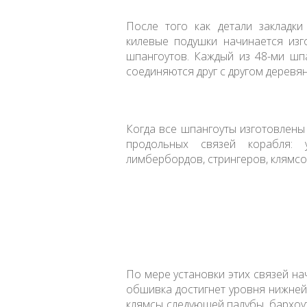
После того как детали закладк
килевые подушки начинается изг
шпангоутов. Каждый из 48-ми шпа
соединяются друг с другом дерев
Когда все шпангоуты изготовлены 
продольных связей корабля: 
лимбербордов, стрингеров, клямсо
По мере установки этих связей н
обшивка достигнет уровня нижней 
клямсы следующей палубы, бархоут