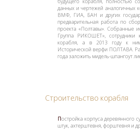
будущего корабля, полностью с
данных и чертежей аналогичных к
ВМФ, ГИА, БАН и других госуда
предварительная работа по сбор
проекта «Полтавы». Собранные 
Группа РИКОШЕТ», сотрудники 
корабля, а в 2013 году к ним
Исторической верфи ПОЛТАВА. Раб
года заложить мидель-шпангоут ли
Строительство корабля
П
остройка корпуса деревянного су
штук, ахтерштевня, форштевня и д