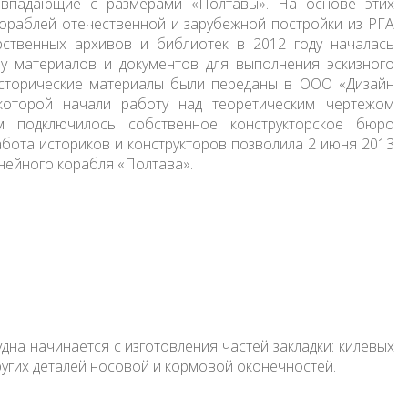
овпадающие с размерами «Полтавы». На основе этих
ораблей отечественной и зарубежной постройки из РГА
рственных архивов и библиотек в 2012 году началась
у материалов и документов для выполнения эскизного
исторические материалы были переданы в ООО «Дизайн
которой начали работу над теоретическим чертежом
 подключилось собственное конструкторское бюро
ота историков и конструкторов позволила 2 июня 2013
нейного корабля «Полтава».
дна начинается с изготовления частей закладки: килевых
ругих деталей носовой и кормовой оконечностей.