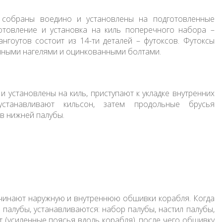
и собраны воедино и установлены на подготовленные
отовление и установка на киль поперечного набора –
нгоутов состоит из 14-ти деталей – футоксов. Футоксы
янными нагелями и оцинкованными болтами.
и установлены на киль, приступают к укладке внутренних
устанавливают кильсон, затем продольные брусья
в нижней палубы.
ачинают наружную и внутреннюю обшивки корабля. Когда
палубы, устанавливаются: набор палубы, настил палубы,
 (усиленные поясья вдоль корабля), после чего обшивку