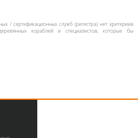
ных / сертификационных служб (регистра) нет критериев
деревянных кораблей и специалистов, которые бы
ься на