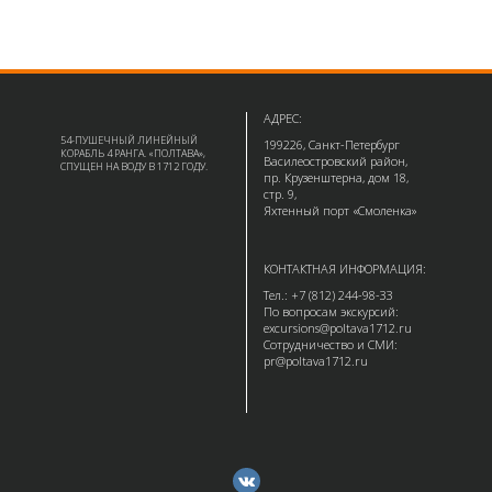
АДРЕС:
54-ПУШЕЧНЫЙ ЛИНЕЙНЫЙ
199226, Санкт-Петербург
КОРАБЛЬ 4 РАНГА. «ПОЛТАВА»,
Василеостровский район,
СПУЩЕН НА ВОДУ В 1712 ГОДУ.
пр. Крузенштерна, дом 18,
стр. 9,
Яхтенный порт «Смоленка»
КОНТАКТНАЯ ИНФОРМАЦИЯ:
Тел.: +7 (812) 244-98-33
По вопросам экскурсий:
excursions@poltava1712.ru
Сотрудничество и СМИ:
pr@poltava1712.ru