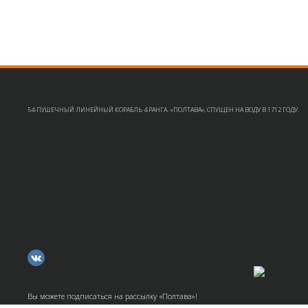
54-ПУШЕЧНЫЙ ЛИНЕЙНЫЙ КОРАБЛЬ 4 РАНГА. «ПОЛТАВА», СПУЩЕН НА ВОДУ В 1712 ГОДУ.
Вы можете подписаться на рассылку «Полтава»!