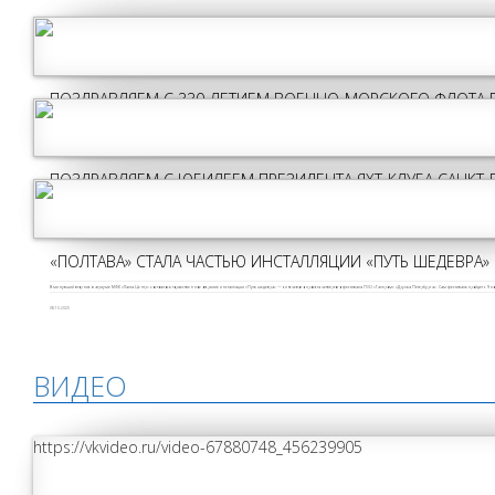
ПОЗДРАВЛЯЕМ С 330-ЛЕТИЕМ ВОЕННО-МОРСКОГО ФЛОТА 
Спасибо морякам — тем, кто сейчас несёт службу, и тем, кто на протяжении веков создавал историю российского флота. За мужество и профессионализм, за выдержку, ответственность и верность выбранному делу!
26.07.2026
ПОЗДРАВЛЯЕМ С ЮБИЛЕЕМ ПРЕЗИДЕНТА ЯХТ-КЛУБА САНКТ-
Деятельность Андрея Грошикова на протяжении многих лет неразрывно связана с возрождением исторического флота и морской историей.
03.02.2026
«ПОЛТАВА» СТАЛА ЧАСТЬЮ ИНСТАЛЛЯЦИИ «ПУТЬ ШЕДЕВРА»
В минувший вторник в атриуме МФК «Лахта Центр» состоялось торжественное открытие инсталляции «Путь шедевра» — ключевого проекта четвёртого фестиваля ПАО «Газпром» «Друзья Петербурга». Сам фестиваль пройдет с 9 по 
08.10.2025
ВИДЕО
https://vkvideo.ru/video-67880748_456239905