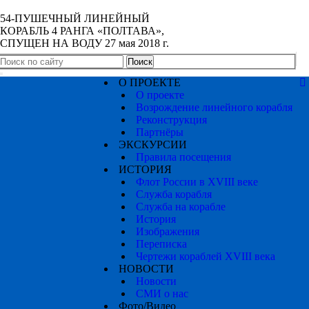
54-ПУШЕЧНЫЙ ЛИНЕЙНЫЙ
КОРАБЛЬ 4 РАНГА «ПОЛТАВА»,
СПУЩЕН НА ВОДУ 27 мая 2018 г.
Toggle
О ПРОЕКТЕ
navigation
О проекте
Возрождение линейного корабля
Реконструкция
Партнёры
ЭКСКУРСИИ
Правила посещения
ИСТОРИЯ
Флот России в XVIII веке
Служба корабля
Служба на корабле
История
Изображения
Переписка
Чертежи кораблей XVIII века
НОВОСТИ
Новости
СМИ о нас
Фото/Видео