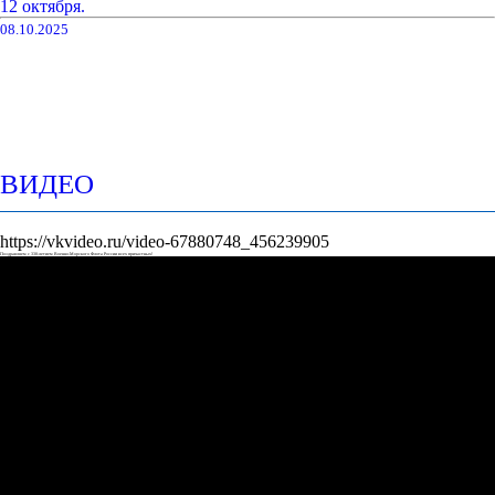
12 октября.
08.10.2025
ВИДЕО
https://vkvideo.ru/video-67880748_456239905
Поздравляем с 330-летием Военно-Морского Флота России всех причастных!