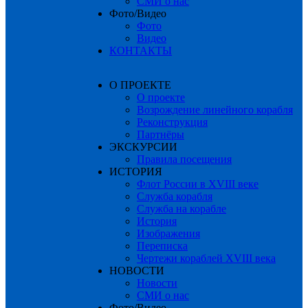
СМИ о нас
Фото/Видео
Фото
Видео
КОНТАКТЫ
О ПРОЕКТЕ
О проекте
Возрождение линейного корабля
Реконструкция
Партнёры
ЭКСКУРСИИ
Правила посещения
ИСТОРИЯ
Флот России в XVIII веке
Служба корабля
Служба на корабле
История
Изображения
Переписка
Чертежи кораблей XVIII века
НОВОСТИ
Новости
СМИ о нас
Фото/Видео